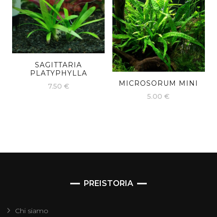
SAGITTARIA
PLATYPHYLLA
MICROSORUM MINI
7.50
€
5.00
€
PREISTORIA
Chi siamo