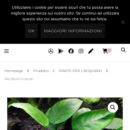
Utilizziamo i cookie per essere sicuri che tu possa avere la
Preistoria Roma
migliore esperienza sul nostro sito. Se continui ad utilizzare
questo sito noi assumiamo che tu ne sia felice.
Acquari Dolci & Marini, Rettili,Tartarughe
OK
MAGGIORI INFORMAZIONI
0
Homepage
Prodotto
PIANTE PER L'ACQUARIO
ANUBIAS Grande