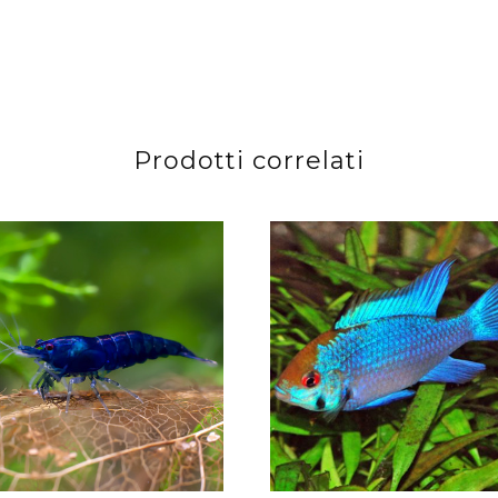
Prodotti correlati