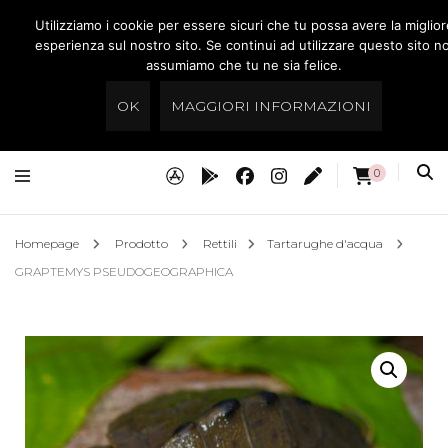
Utilizziamo i cookie per essere sicuri che tu possa avere la miglior
Preistoria Roma
esperienza sul nostro sito. Se continui ad utilizzare questo sito no
assumiamo che tu ne sia felice.
Acquari Dolci & Marini, Rettili,Tartarughe
OK
MAGGIORI INFORMAZIONI
0
Homepage
Prodotto
Rettili
Tartarughe d'acqua
GRAPTEMYS PSEUDOGEOGRAPHICA