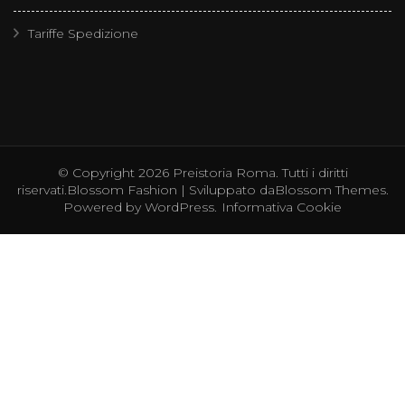
Tariffe Spedizione
© Copyright 2026
Preistoria Roma
. Tutti i diritti
riservati.
Blossom Fashion | Sviluppato da
Blossom Themes
.
Powered by
WordPress
.
Informativa Cookie