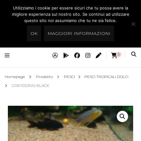
Utilizziamo i cookie per essere sicuri che tu possa avere la
Preistoria Roma
migliore esperienza sul nostro sito. Se continui ad utilizzare
questo sito noi assumiamo che tu ne sia felice.
Acquari Dolci & Marini, Rettili,Tartarughe
OK
MAGGIORI INFORMAZIONI
0
Homepage
Prodotto
PESCI
PESCI TROPICALI DOLCI
CORYDORAS BLACK