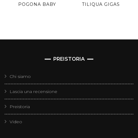
POGONA BABY
TILIQUA GIGAS
PREISTORIA
Chi siamo
Lascia una recensione
Preistoria
Video