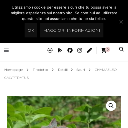
Utilizziamo i cookie per essere sicuri che tu possa avere la
Preistoria Roma
migliore esperienza sul nostro sito. Se continui ad utilizzare
questo sito noi assumiamo che tu ne sia felice.
Acquari Dolci & Marini, Rettili,Tartarughe
OK
MAGGIORI INFORMAZIONI
0
Homepage
Prodotto
Rettili
Sauri
CHAMAELEO
CALYPTRATUS