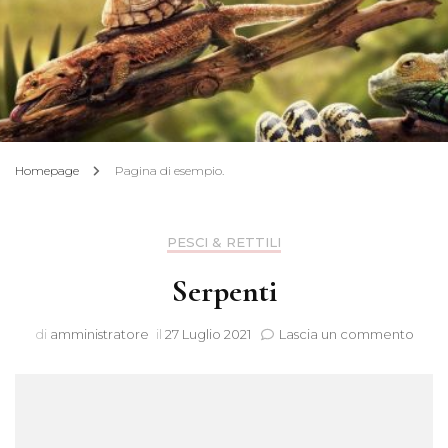
Homepage
Pagina di esempio.
PESCI & RETTILI
Serpenti
su
di
amministratore
il
27 Luglio 2021
Lascia un commento
Serp