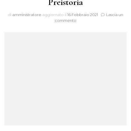
Preistoria
di
amministratore
aggiornato il
16 Febbraio 2021
Lascia un
su
commento
Preistoria