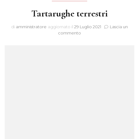
Tartarughe terrestri
di
amministratore
aggiornato il
29 Luglio 2021
Lascia un
su
commento
Tartarughe
terrestri