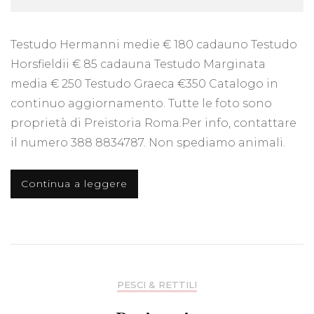
Testudo Hermanni medie € 180 cadauno Testudo
Horsfieldii € 85 cadauna Testudo Marginata
media € 250 Testudo Graeca €350 Catalogo in
continuo aggiornamento. Tutte le foto sono
proprietà di Preistoria Roma.Per info, contattare
il numero 388 8834787. Non spediamo animali.
Continua a leggere
PESCI & RETTILI